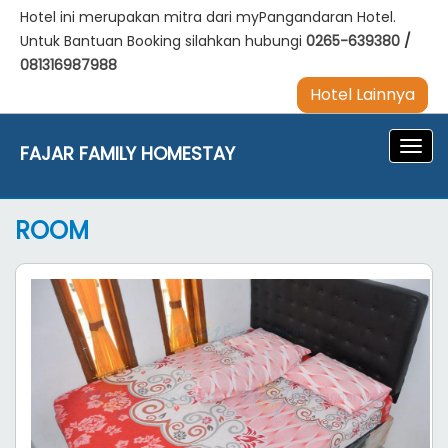
Hotel ini merupakan mitra dari myPangandaran Hotel.
Untuk Bantuan Booking silahkan hubungi
0265-639380
/
081316987988
Hotel Lainnya
Navig
FAJAR FAMILY HOMESTAY
ROOM