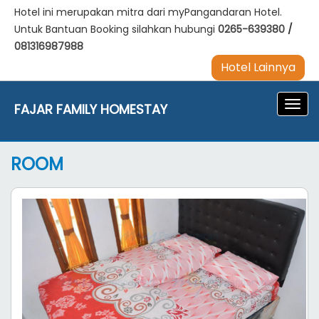
Hotel ini merupakan mitra dari myPangandaran Hotel.
Untuk Bantuan Booking silahkan hubungi
0265-639380
/
081316987988
Hotel Lainnya
Navig
FAJAR FAMILY HOMESTAY
ROOM